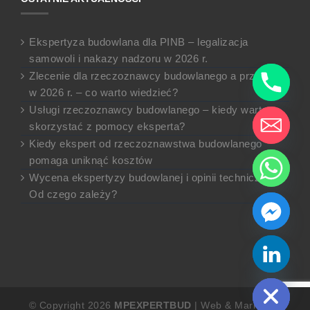
Ekspertyza budowlana dla PINB – legalizacja
samowoli i nakazy nadzoru w 2026 r.
Zlecenie dla rzeczoznawcy budowlanego a przepisy
w 2026 r. – co warto wiedzieć?
Usługi rzeczoznawcy budowlanego – kiedy warto
skorzystać z pomocy eksperta?
Kiedy ekspert od rzeczoznawstwa budowlanego
pomaga uniknąć kosztów
Wycena ekspertyzy budowlanej i opinii technicznej.
Od czego zależy?
chaty
Hide
© Copyright 2026
MPEXPERTBUD
| Web & Marketing