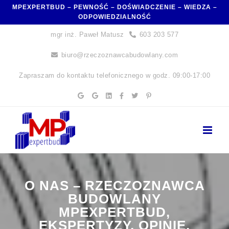
Skip
MPEXPERTBUD – PEWNOŚĆ – DOŚWIADCZENIE – WIEDZA –
ODPOWIEDZIALNOŚĆ
to
content
mgr inż. Paweł Matusz
603 203 577
biuro@rzeczoznawcabudowlany.com
Zapraszam do kontaktu telefonicznego w godz. 09:00-17:00
O NAS – RZECZOZNAWCA
BUDOWLANY
MPEXPERTBUD,
EKSPERTYZY, OPINIE,