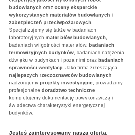
budowlanych
oraz
oceny eksperckie
wykorzystanych materiałów budowlanych i
zabezpieczeń przeciwpożarowych
.
Specjalizujemy się także w badaniach
laboratoryjnych
materiałów
budowlanych
,
badaniach wilgotności materiałów,
badaniach
termowizyjnych budynków
, badaniach natężenia
dźwięku w budynkach i poza nimi oraz
badaniach
sprawności
wentylacji
. Jako firma zrzeszająca
najlepszych rzeczoznawców budowlanych
nadzorujemy
projekty
inwestycyjne
, prowadzimy
profesjonalne
doradztwo
techniczne
i
kompletujemy dokumentację powykonawczą i
świadectwa charakterystyki energetycznej
budynków.
Jesteś zainteresowany naszą ofertą,