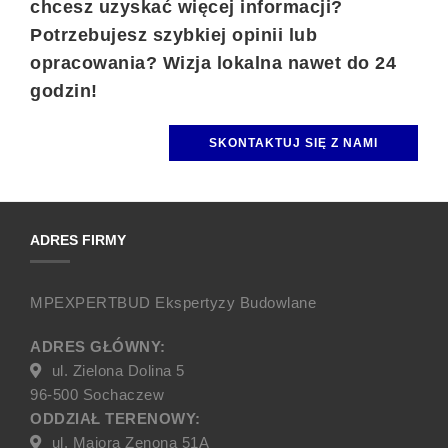
chcesz uzyskać więcej informacji?
Potrzebujesz szybkiej opinii lub
opracowania? Wizja lokalna nawet do 24
godzin!
SKONTAKTUJ SIĘ Z NAMI
ADRES FIRMY
MPEXPERTBUD Ekspertyzy Budowlane
ADRES GŁÓWNY:
ul. Zielona Dolina 5
96-500 Sochaczew
ODDZIAŁ TERENOWY:
ul. Majora Zenona 51A