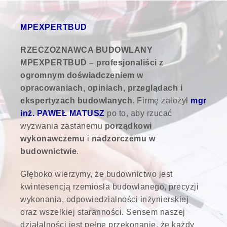
MPEXPERTBUD
RZECZOZNAWCA BUDOWLANY
MPEXPERTBUD – profesjonaliści z
ogromnym doświadczeniem w
opracowaniach, opiniach, przeglądach i
ekspertyzach budowlanych
. Firmę założył
mgr
inż. PAWEŁ MATUSZ
po to, aby rzucać
wyzwania zastanemu
porządkowi
wykonawczemu
i
nadzorczemu w
budownictwie
.
Głęboko wierzymy, że budownictwo jest
kwintesencją rzemiosła budowlanego, precyzji
wykonania, odpowiedzialności inżynierskiej
oraz wszelkiej staranności. Sensem naszej
działalności jest pełne przekonanie, że każdy