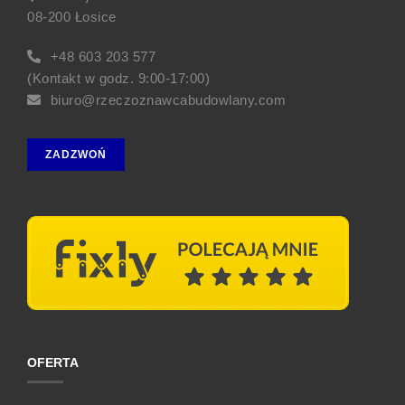
08-200 Łosice
+48 603 203 577
(Kontakt w godz. 9:00-17:00)
biuro@rzeczoznawcabudowlany.com
ZADZWOŃ
OFERTA